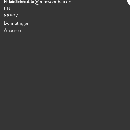
E-Mail:
Hofäckerstraße
kontakt@mmwohnbau.de
6B
88697
Bermatingen-
Ahausen