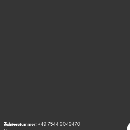
Telefonnummer:
Adresse:
+49 7544 9049470