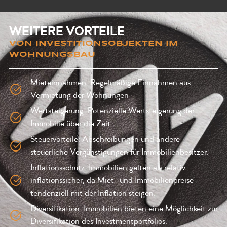
WEITERE VORTEILE
VON INVESTITIONSOBJEKTEN IM
WOHNUNGSBAU
Mieteinnahmen: Regelmäßige Einnahmen aus
Vermietung der Wohnungen
Wertsteigerung: Potenzielle Wertsteigerung der
Immobilie über die Zeit.
Steuervorteile: Abschreibungen und andere
steuerliche Vergünstigungen für Immobilienbesitzer.
Inflationsschutz: Immobilien gelten als relativ
inflationssicher, da Miet- und Immobilienpreise
tendenziell mit der Inflation steigen.
Diversifikation: Immobilien bieten eine Möglichkeit zur
Diversifikation des Investmentportfolios.