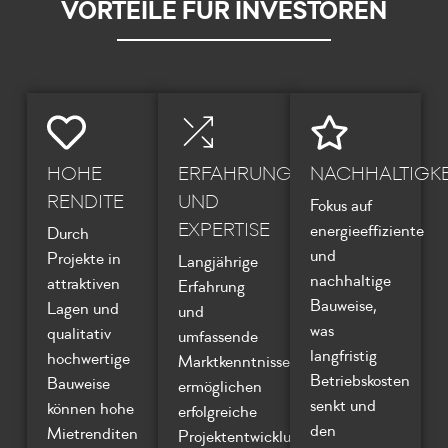
VORTEILE FÜR INVESTOREN
HOHE
ERFAHRUNG
NACHHALTIGKE
RENDITE
UND
Fokus auf
EXPERTISE
energieeffiziente
Durch
und
Projekte in
Langjährige
nachhaltige
attraktiven
Erfahrung
Bauweise,
Lagen und
und
was
qualitativ
umfassende
langfristig
hochwertige
Marktkenntnisse
Betriebskosten
Bauweise
ermöglichen
senkt und
können hohe
erfolgreiche
den
Mietrenditen
Projektentwicklungen.