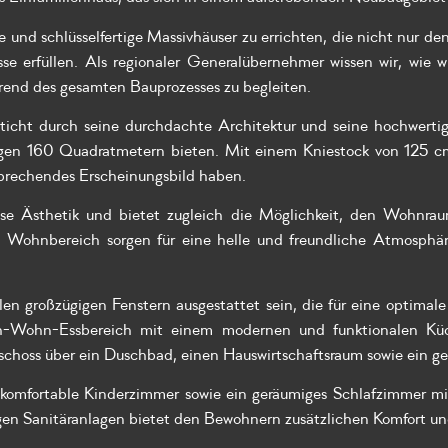
le und schlüsselfertige Massivhäuser zu errichten, die nicht nur 
sse erfüllen. Als regionaler Generalübernehmer wissen wir, wie
rend des gesamten Bauprozesses zu begleiten.
icht durch seine durchdachte Architektur und seine hochwertig
igen 160 Quadratmetern bieten. Mit einem Kniestock von 125 c
prechendes Erscheinungsbild haben.
lose Ästhetik und bietet zugleich die Möglichkeit, den Wohnr
 Wohnbereich sorgen für eine helle und freundliche Atmosphäre
en großzügigen Fenstern ausgestattet sein, die für eine optimal
och-Wohn-Essbereich mit einem modernen und funktionalen K
geschoss über ein Duschbad, einen Hauswirtschaftsraum sowie ein 
 komfortable Kinderzimmer sowie ein geräumiges Schlafzimmer m
n Sanitäranlagen bietet den Bewohnern zusätzlichen Komfort un