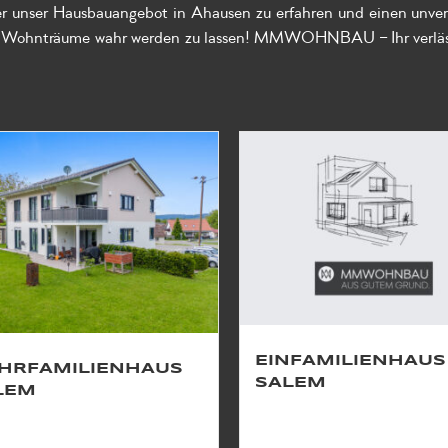
r unser Hausbauangebot in Ahausen zu erfahren und einen unver
re Wohnträume wahr werden zu lassen! MMWOHNBAU – Ihr verlässl
EINFAMILIENHAUS
HRFAMILIENHAUS
SALEM
LEM
In Grasbeuren durften wir fü
lem – Buggensegel durften wir
Familie auf einem
nsere Bauherren ein