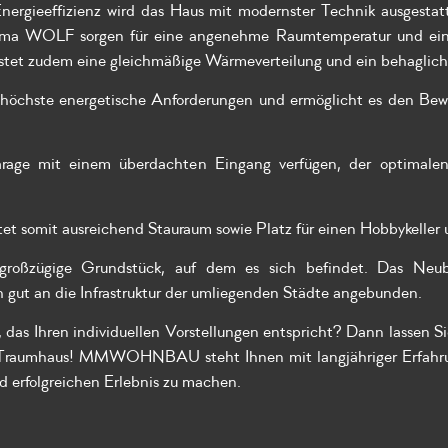
rgieeffizienz wird das Haus mit modernster Technik ausgestat
irma WOLF sorgen für eine angenehme Raumtemperatur und ein 
tet zudem eine gleichmäßige Wärmeverteilung und ein behaglic
höchste energetische Anforderungen und ermöglicht es den Bewo
age mit einem überdachten Eingang verfügen, der optimalen 
ietet somit ausreichend Stauraum sowie Platz für einen Hobbykelle
 großzügige Grundstück, auf dem es sich befindet. Das Neu
 gut an die Infrastruktur der umliegenden Städte angebunden.
das Ihren individuellen Vorstellungen entspricht? Dann lassen Si
 Traumhaus! MMWOHNBAU steht Ihnen mit langjähriger Erfahrun
 erfolgreichen Erlebnis zu machen.