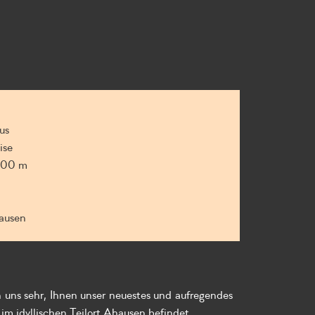
us
ise
,00 m
ausen
ns sehr, Ihnen unser neuestes und aufregendes
im idyllischen Teilort Ahausen befindet.