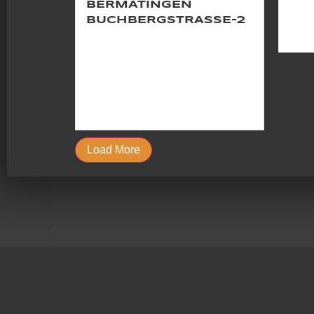
BERMATINGEN
Drei
BUCHBERGSTRASSE-2
plane
Buchbergstraße 2 in Bermatingen:
Zwei Doppelhaushälften in
Massivbauweise sind noch
verfügbar. Baugenehmigung liegt
vor –...
Load More