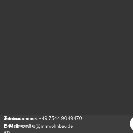
Telefonnummer:
Adresse:
+49 7544 9049470
E-Mail:
Hofäckerstraße
kontakt@mmwohnbau.de